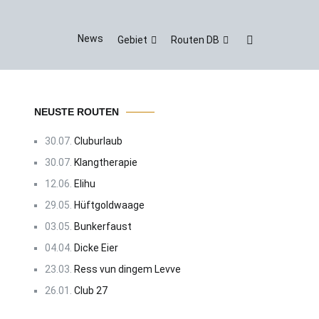
News
Gebiet
Routen DB
NEUSTE ROUTEN
30.07.
Cluburlaub
30.07.
Klangtherapie
12.06.
Elihu
29.05.
Hüftgoldwaage
03.05.
Bunkerfaust
04.04.
Dicke Eier
23.03.
Ress vun dingem Levve
26.01.
Club 27