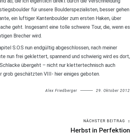
nd ab, die ich eigentlich direkt durch die Verschneidung
instiegsboulder für unsere Boulderspezialisten, besser gehen
nte, ein luftiger Kantenboulder zum ersten Haken, über
ache geht. Insgesamt eine tolle schwere Tour, die, wenn es
htigen Brecher wird.
pitel S.O.S nun endgültig abgeschlossen, nach meiner
 nun frei geklettert, spannend und schwierig wird es dort,
e Schlacke übergeht – nicht nur klettertechnisch auch
 grob geschätzten VIII- hier einiges geboten.
Alex Friedberger
29. Oktober 2012
NÄCHSTER BEITRAG
Herbst in Perfektion