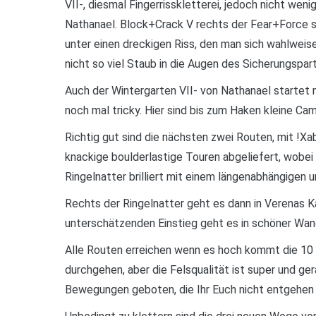
VII-, diesmal Fingerrisskletterei, jedoch nicht we
Nathanael. Block+Crack V rechts der Fear+Force s
unter einen dreckigen Riss, den man sich wahlweis
nicht so viel Staub in die Augen des Sicherungspart
Auch der Wintergarten VII- von Nathanael startet
noch mal tricky. Hier sind bis zum Haken kleine Cam
Richtig gut sind die nächsten zwei Routen, mit !Xab
knackige boulderlastige Touren abgeliefert, wobei
Ringelnatter brilliert mit einem längenabhängigen u
Rechts der Ringelnatter geht es dann in Verenas K
unterschätzenden Einstieg geht es in schöner Wan
Alle Routen erreichen wenn es hoch kommt die 10 M
durchgehen, aber die Felsqualität ist super und g
Bewegungen geboten, die Ihr Euch nicht entgehen la