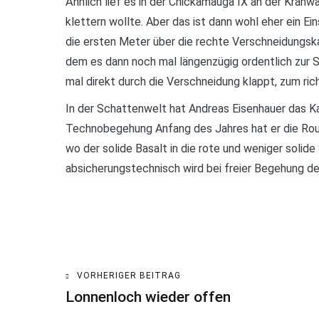
Ähnlich lief es in der Chickamauga IX an der Kranwa
klettern wollte. Aber das ist dann wohl eher ein E
die ersten Meter über die rechte Verschneidungska
dem es dann noch mal längenzügig ordentlich zur S
mal direkt durch die Verschneidung klappt, zum ric
In der Schattenwelt hat Andreas Eisenhauer das Ka
Technobegehung Anfang des Jahres hat er die Route
wo der solide Basalt in die rote und weniger solid
absicherungstechnisch wird bei freier Begehung der
VORHERIGER BEITRAG
Beitragsnavigation
Lonnenloch wieder offen