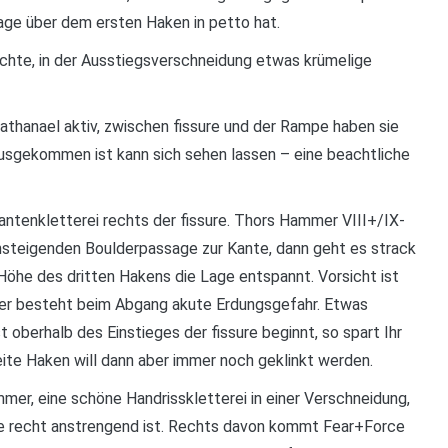
sage über dem ersten Haken in petto hat.
chte, in der Ausstiegsverschneidung etwas krümelige
thanael aktiv, zwischen fissure und der Rampe haben sie
usgekommen ist kann sich sehen lassen – eine beachtliche
antenkletterei rechts der fissure. Thors Hammer VIII+/IX-
 ansteigenden Boulderpassage zur Kante, dann geht es strack
f Höhe des dritten Hakens die Lage entspannt. Vorsicht ist
ier besteht beim Abgang akute Erdungsgefahr. Etwas
 oberhalb des Einstieges der fissure beginnt, so spart Ihr
ite Haken will dann aber immer noch geklinkt werden.
mmer, eine schöne Handrisskletterei in einer Verschneidung,
rze recht anstrengend ist. Rechts davon kommt Fear+Force