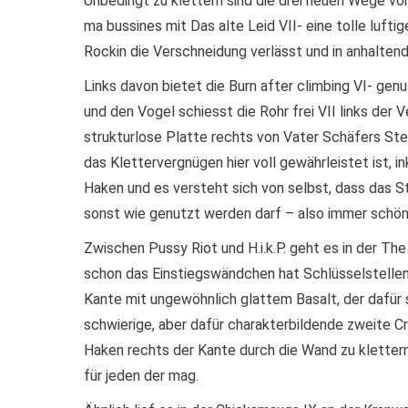
Unbedingt zu klettern sind die drei neuen Wege von
ma bussines mit Das alte Leid VII- eine tolle luft
Rockin die Verschneidung verlässt und in anhaltend 
Links davon bietet die Burn after climbing VI- ge
und den Vogel schiesst die Rohr frei VII links der
strukturlose Platte rechts von Vater Schäfers Stei
das Klettervergnügen hier voll gewährleistet ist, i
Haken und es versteht sich von selbst, dass das S
sonst wie genutzt werden darf – also immer schön 
Zwischen Pussy Riot und H.i.k.P. geht es in der The
schon das Einstiegswändchen hat Schlüsselstellenc
Kante mit ungewöhnlich glattem Basalt, der dafür 
schwierige, aber dafür charakterbildende zweite Cr
Haken rechts der Kante durch die Wand zu klettern
für jeden der mag.