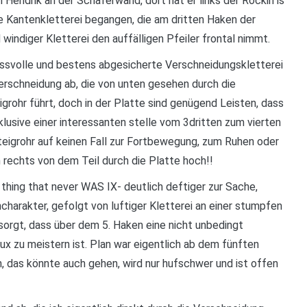
 Hendrik an der Schäferwand, dort hat er links der Rockin is
ige Kantenkletterei begangen, die am dritten Haken der
windiger Kletterei den auffälligen Pfeiler frontal nimmt.
nussvolle und bestens abgesicherte Verschneidungskletterei
 Verschneidung ab, die von unten gesehen durch die
grohr führt, doch in der Platte sind genügend Leisten, dass
nklusive einer interessanten stelle vom 3dritten zum vierten
teigrohr auf keinen Fall zur Fortbewegung, zum Ruhen oder
rechts von dem Teil durch die Platte hoch!!
 thing that never WAS IX- deutlich deftiger zur Sache,
harakter, gefolgt von luftiger Kletterei an einer stumpfen
sorgt, dass über dem 5. Haken eine nicht unbedingt
ux zu meistern ist. Plan war eigentlich ab dem fünften
, das könnte auch gehen, wird nur hufschwer und ist offen