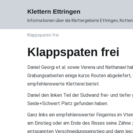
Zum
News
Gebiet
Routen DB
Inhalt
Klettern Ettringen
springen
Informationen über die Klettergebiete Ettringen, Kott
Klappspaten frei
Klappspaten frei
Daniel Georgi et al. sowie Verena und Nathanael h
Grabungsarbeiten einige kurze Routen abgeliefert,
empfehlenswerte Kletterei bietet.
Daniel den linken Teil der Südwand frei- und tiefer
Seide+Schwert Platz gefunden haben.
Ganz links ein empfehlenswerter Fingerriss im Vte
am Einstieg oder am Ende des Risses seine Zähne z
entspannten Verschneidungseinstieg und dann leic