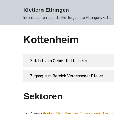
Zum
News
Gebiet
Routen DB
Inhalt
Klettern Ettringen
springen
Informationen über die Klettergebiete Ettringen, Kott
Kottenheim
Zufahrt zum Gebiet Kottenheim
Zugang zum Bereich Vergessener Pfeiler
Sektoren
Arena (
Bunker
,
Drei Zwerge
,
Two pronged crow