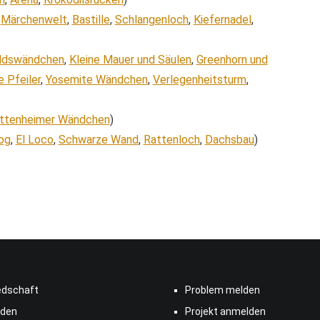
,
Märchenwelt
,
Bastille
,
Schlangenloch
,
Kiefernadel
,
ldswändchen
,
Kleine Mauer und Säulen
,
Greenhorn und
 Pfeiler
,
Yosemite Wändchen
,
Verlegenheitsturm
,
ttenheimer Wändchen
)
og
,
El Loco
,
Schwarze Wand
,
Rattenloch
,
Dachsbau
)
edschaft
Problem melden
den
Projekt anmelden