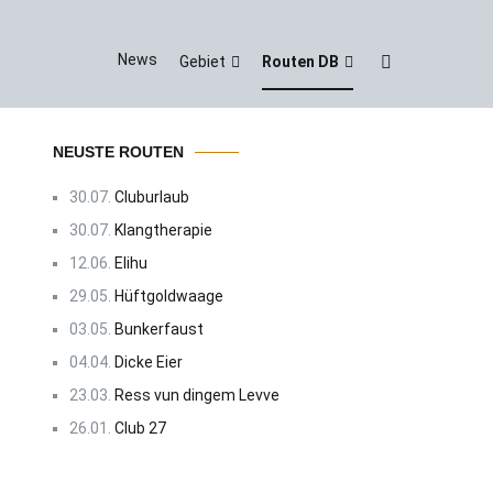
News
Gebiet
Routen DB
NEUSTE ROUTEN
30.07.
Cluburlaub
30.07.
Klangtherapie
12.06.
Elihu
29.05.
Hüftgoldwaage
03.05.
Bunkerfaust
04.04.
Dicke Eier
23.03.
Ress vun dingem Levve
26.01.
Club 27