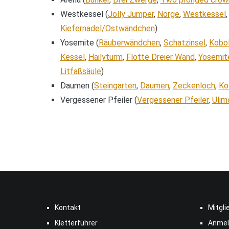
Westkessel (
Jolly Jumper
,
Norge
,
Westkessel
Kiefernadel/Ostwändchen
)
Yosemite (
Räuberwändchen
,
Schatzinsel
,
Kobo
Kessel
,
Hailyturm
,
Flotte Dreier Wand
,
Yosemite
Litfaßsäule
)
Daumen (
Steingarten
,
Daumen
,
Zeckenloch
,
Ko
Vergessener Pfeiler (
Vergessener Pfeiler
,
Ulim
Kontakt
Mitgli
Kletterführer
Anmel