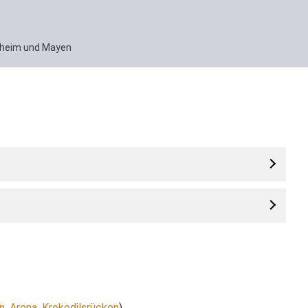
enheim und Mayen
n
,
Arena
,
Krokodilsrücken
)