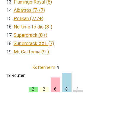
Flamingo Royal (8)
Albatros (7-/7)
Pelikan (7/7+)
No time to die (8-)
Supercrack (8+)
Supercrack XXL (7)
Mr. California (9-)
Kottenheim
19 Routen
6
8
1
2
2