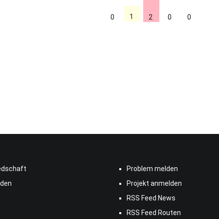
1
0
2
0
0
edschaft
Problem melden
den
Projekt anmelden
RSS Feed News
RSS Feed Routen