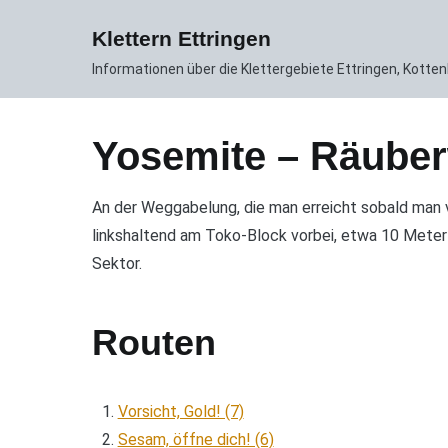
Zum
News
Gebiet
Routen DB
Inhalt
Klettern Ettringen
springen
Informationen über die Klettergebiete Ettringen, Kott
Yosemite – Räube
An der Weggabelung, die man erreicht sobald man v
linkshaltend am Toko-Block vorbei, etwa 10 Meter
Sektor.
Routen
Vorsicht, Gold! (7)
Sesam, öffne dich! (6)