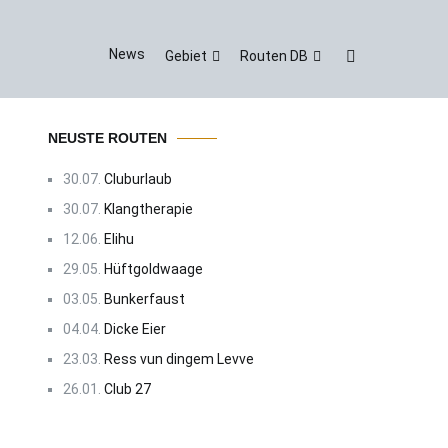
News
Gebiet
Routen DB
NEUSTE ROUTEN
30.07.
Cluburlaub
30.07.
Klangtherapie
12.06.
Elihu
29.05.
Hüftgoldwaage
03.05.
Bunkerfaust
04.04.
Dicke Eier
23.03.
Ress vun dingem Levve
26.01.
Club 27