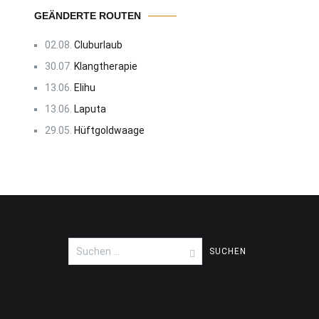
GEÄNDERTE ROUTEN
02.08.
Cluburlaub
30.07.
Klangtherapie
13.06.
Elihu
13.06.
Laputa
29.05.
Hüftgoldwaage
Suchen
nach: