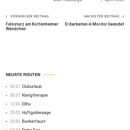
Alex Friedberger
1. April 2026
VORHERIGER BEITRAG
NÄCHSTER BEITRAG
Beitragsnavigation
Felssturz am Kottenheimer
Erdarbeiten in Mordor beendet
Wändchen
NEUSTE ROUTEN
30.07.
Cluburlaub
30.07.
Klangtherapie
12.06.
Elihu
29.05.
Hüftgoldwaage
03.05.
Bunkerfaust