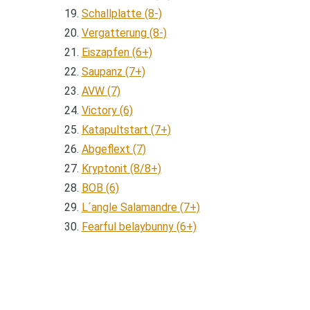
Schallplatte (8-)
Vergatterung (8-)
Eiszapfen (6+)
Saupanz (7+)
AVW (7)
Victory (6)
Katapultstart (7+)
Abgeflext (7)
Kryptonit (8/8+)
BOB (6)
L´angle Salamandre (7+)
Fearful belaybunny (6+)