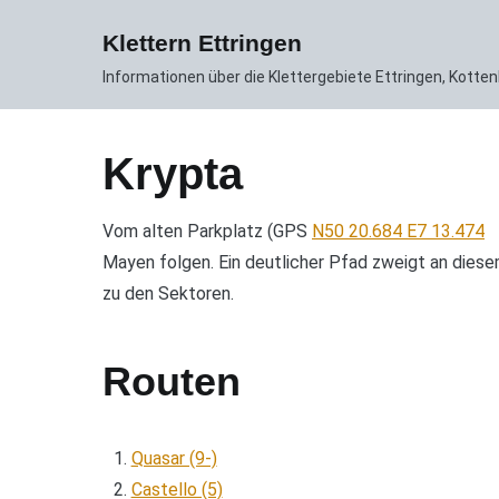
Zum
News
Gebiet
Routen DB
Inhalt
Klettern Ettringen
springen
Informationen über die Klettergebiete Ettringen, Kott
Krypta
Vom alten Parkplatz (GPS
N50 20.684 E7 13.474
Mayen folgen. Ein deutlicher Pfad zweigt an diese
zu den Sektoren.
Routen
Quasar (9-)
Castello (5)