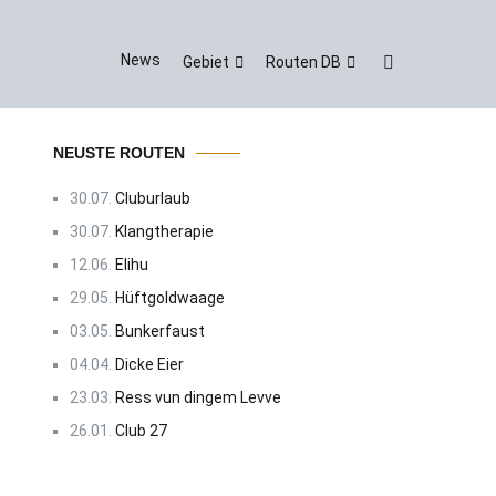
News
Gebiet
Routen DB
NEUSTE ROUTEN
30.07.
Cluburlaub
30.07.
Klangtherapie
12.06.
Elihu
29.05.
Hüftgoldwaage
03.05.
Bunkerfaust
04.04.
Dicke Eier
23.03.
Ress vun dingem Levve
26.01.
Club 27