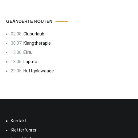
GEÄNDERTE ROUTEN
02.08.
Cluburlaub
30.07.
Klangtherapie
13.06.
Elihu
13.06.
Laputa
29.05.
Hüftgoldwaage
Kontakt
Kletterführer