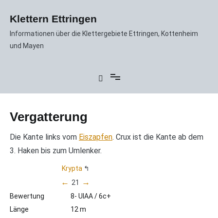
Zum
Inhalt
Klettern Ettringen
springen
Informationen über die Klettergebiete Ettringen, Kottenheim
und Mayen
Vergatterung
Die Kante links vom
Eiszapfen
. Crux ist die Kante ab dem
3. Haken bis zum Umlenker.
Krypta
←
→
21
Bewertung
8- UIAA / 6c+
Länge
12 m