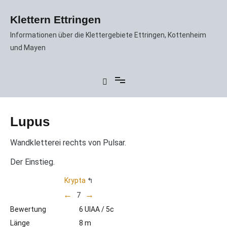
Zum
Inhalt
Klettern Ettringen
springen
Informationen über die Klettergebiete Ettringen, Kottenheim
und Mayen
Lupus
Wandkletterei rechts von Pulsar.
Der Einstieg.
Krypta
←
→
7
Bewertung
6 UIAA / 5c
Länge
8 m