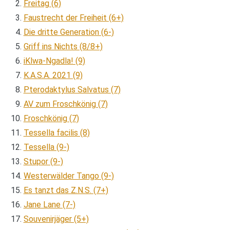
Freitag (6)
Faustrecht der Freiheit (6+)
Die dritte Generation (6-)
Griff ins Nichts (8/8+)
iKlwa-Ngadla! (9)
K.A.S.A. 2021 (9)
Pterodaktylus Salvatus (7)
AV zum Froschkönig (7)
Froschkönig (7)
Tessella facilis (8)
Tessella (9-)
Stupor (9-)
Westerwälder Tango (9-)
Es tanzt das Z.N.S. (7+)
Jane Lane (7-)
Souvenirjäger (5+)