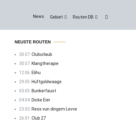
News
Gebiet
Routen DB
NEUSTE ROUTEN
30.07.
Cluburlaub
30.07.
Klangtherapie
12.06.
Elihu
29.05.
Hüftgoldwaage
03.05.
Bunkerfaust
04.04.
Dicke Eier
23.03.
Ress vun dingem Levve
26.01.
Club 27