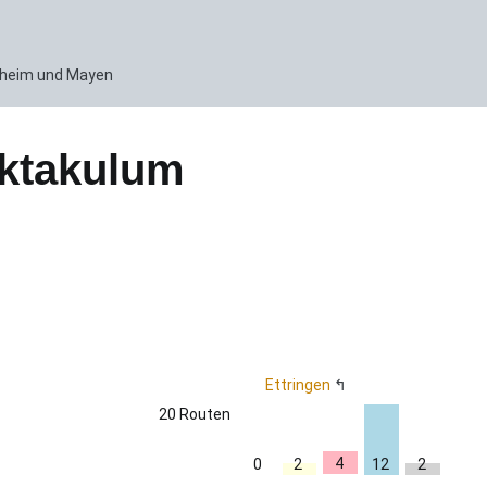
enheim und Mayen
ktakulum
Ettringen
20 Routen
4
2
2
0
12