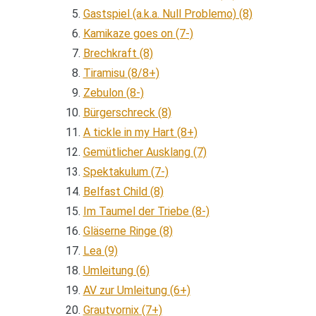
Gastspiel (a.k.a. Null Problemo) (8)
Kamikaze goes on (7-)
Brechkraft (8)
Tiramisu (8/8+)
Zebulon (8-)
Bürgerschreck (8)
A tickle in my Hart (8+)
Gemütlicher Ausklang (7)
Spektakulum (7-)
Belfast Child (8)
Im Taumel der Triebe (8-)
Gläserne Ringe (8)
Lea (9)
Umleitung (6)
AV zur Umleitung (6+)
Grautvornix (7+)