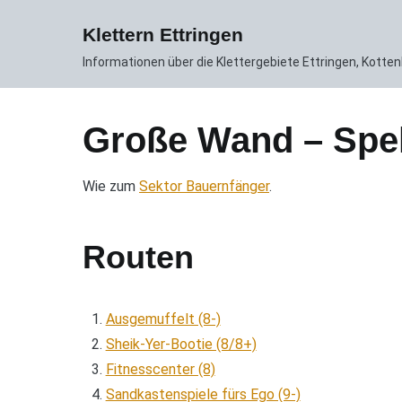
Zum
News
Gebiet
Routen DB
Inhalt
Klettern Ettringen
springen
Informationen über die Klettergebiete Ettringen, Kott
Große Wand – Spe
Wie zum
Sektor Bauernfänger
.
Routen
Ausgemuffelt (8-)
Sheik-Yer-Bootie (8/8+)
Fitnesscenter (8)
Sandkastenspiele fürs Ego (9-)