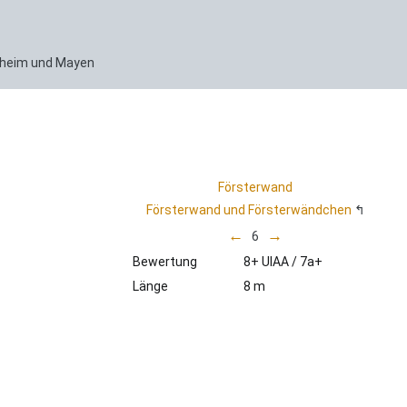
enheim und Mayen
Försterwand
Försterwand und Försterwändchen
←
→
6
Bewertung
8+ UIAA / 7a+
Länge
8 m