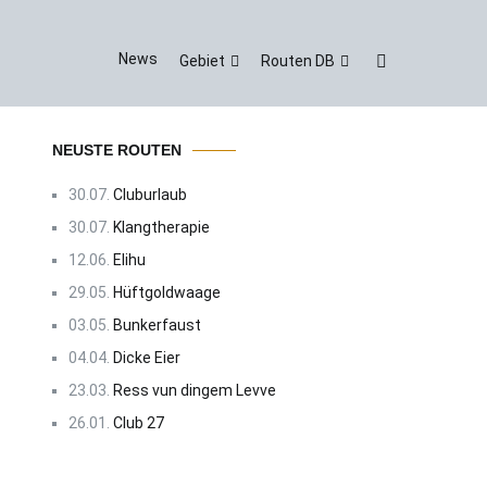
News
Gebiet
Routen DB
NEUSTE ROUTEN
30.07.
Cluburlaub
30.07.
Klangtherapie
12.06.
Elihu
29.05.
Hüftgoldwaage
03.05.
Bunkerfaust
04.04.
Dicke Eier
23.03.
Ress vun dingem Levve
26.01.
Club 27