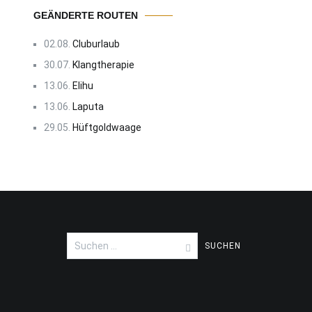
GEÄNDERTE ROUTEN
02.08.
Cluburlaub
30.07.
Klangtherapie
13.06.
Elihu
13.06.
Laputa
29.05.
Hüftgoldwaage
Suchen
nach: