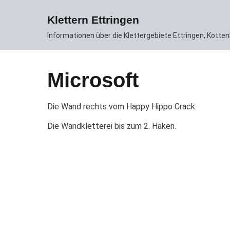
Zum
News
Gebiet
Routen DB
Inhalt
Klettern Ettringen
springen
Informationen über die Klettergebiete Ettringen, Kott
Microsoft
Die Wand rechts vom Happy Hippo Crack.
Die Wandkletterei bis zum 2. Haken.