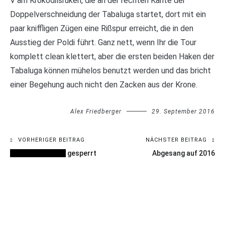
V am Krokodilsrüken, die an der rechten Kante der
Doppelverschneidung der Tabaluga startet, dort mit ein
paar kniffligen Zügen eine Rißspur erreicht, die in den
Ausstieg der Poldi führt. Ganz nett, wenn Ihr die Tour
komplett clean klettert, aber die ersten beiden Haken der
Tabaluga können mühelos benutzt werden und das bricht
einer Begehung auch nicht den Zacken aus der Krone.
Alex Friedberger
29. September 2016
VORHERIGER BEITRAG
NÄCHSTER BEITRAG
Beitragsnavigation
Schwarzer Zirkel
gesperrt
Abgesang auf 2016