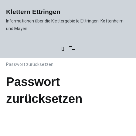
Zum
Inhalt
Klettern Ettringen
springen
Informationen über die Klettergebiete Ettringen, Kottenheim
und Mayen
Passwort zurücksetzen
Passwort
zurücksetzen
Um dein Passwort zurückzusetzen, gib bitte unten
deine E-Mail-Adresse oder deinen Benutzernamen ein.