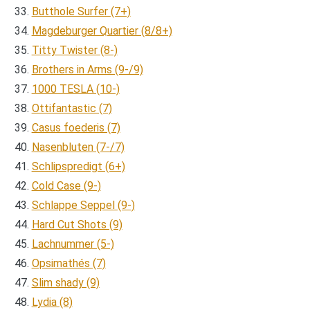
Butthole Surfer (7+)
Magdeburger Quartier (8/8+)
Titty Twister (8-)
Brothers in Arms (9-/9)
1000 TESLA (10-)
Ottifantastic (7)
Casus foederis (7)
Nasenbluten (7-/7)
Schlipspredigt (6+)
Cold Case (9-)
Schlappe Seppel (9-)
Hard Cut Shots (9)
Lachnummer (5-)
Opsimathés (7)
Slim shady (9)
Lydia (8)