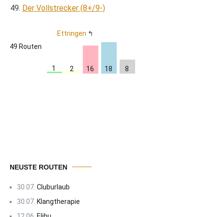
Der Vollstrecker (8+/9-)
Ettringen
49 Routen
1
16
8
18
2
NEUSTE ROUTEN
30.07.
Cluburlaub
30.07.
Klangtherapie
12.06.
Elihu