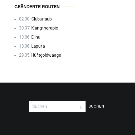
GEÄNDERTE ROUTEN
02.08.
Cluburlaub
30.07.
Klangtherapie
13.06.
Elihu
13.06.
Laputa
29.05.
Hüftgoldwaage
Suchen
nach: