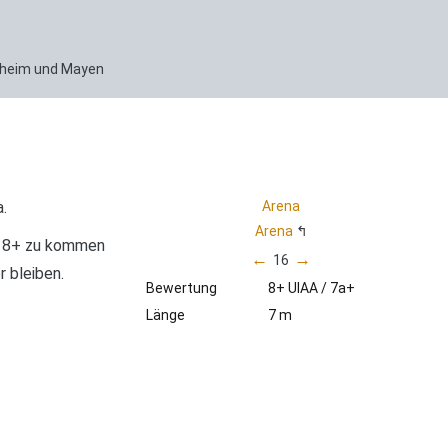
enheim und Mayen
.
Arena
Arena
f 8+ zu kommen
←
→
16
 bleiben.
Bewertung
8+ UIAA / 7a+
Länge
7 m