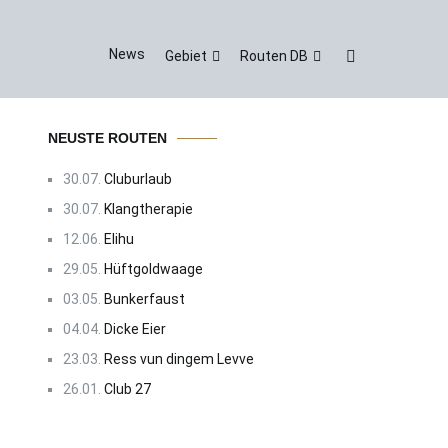
News
Gebiet
Routen DB
NEUSTE ROUTEN
30.07.
Cluburlaub
30.07.
Klangtherapie
12.06.
Elihu
29.05.
Hüftgoldwaage
03.05.
Bunkerfaust
04.04.
Dicke Eier
23.03.
Ress vun dingem Levve
26.01.
Club 27