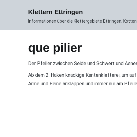
Zum
News
Gebiet
Routen DB
Inhalt
Klettern Ettringen
springen
Informationen über die Klettergebiete Ettringen, Kott
que pilier
Der Pfeiler zwischen Seide und Schwert und Aenea
Ab dem 2. Haken knackige Kantenkletterei, um au
Arme und Beine anklappen und immer nur am Pfeiler