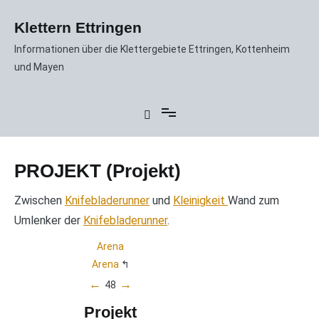
Zum
Inhalt
Klettern Ettringen
springen
Informationen über die Klettergebiete Ettringen, Kottenheim
und Mayen
PROJEKT (Projekt)
Zwischen
Knifebladerunner
und
Kleinigkeit
Wand zum
Umlenker der
Knifebladerunner
.
Arena
Arena
←
→
48
Projekt