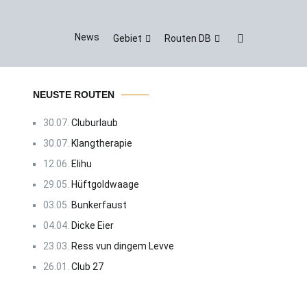
News
Gebiet
Routen DB
NEUSTE ROUTEN
30.07.
Cluburlaub
30.07.
Klangtherapie
12.06.
Elihu
29.05.
Hüftgoldwaage
03.05.
Bunkerfaust
04.04.
Dicke Eier
23.03.
Ress vun dingem Levve
26.01.
Club 27