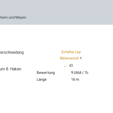
enheim und Mayen
Verschneidung
Schäfer Lay
Waterworld
←
43
um 8. Haken.
Bewertung
9 UIAA / 7c
Länge
16 m