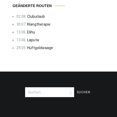
GEÄNDERTE ROUTEN
02.08.
Cluburlaub
30.07.
Klangtherapie
13.06.
Elihu
13.06.
Laputa
29.05.
Hüftgoldwaage
Suchen
nach: