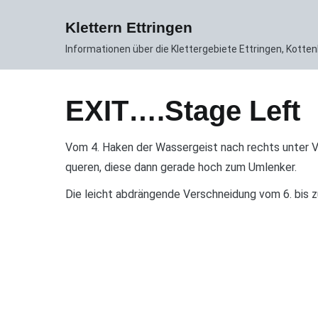
Zum
News
Gebiet
Routen DB
Inhalt
Klettern Ettringen
springen
Informationen über die Klettergebiete Ettringen, Kott
EXIT….Stage Left
Vom 4. Haken der Wassergeist nach rechts unter 
queren, diese dann gerade hoch zum Umlenker.
Die leicht abdrängende Verschneidung vom 6. bis z