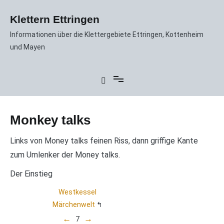
Zum
Inhalt
Klettern Ettringen
springen
Informationen über die Klettergebiete Ettringen, Kottenheim
und Mayen
Monkey talks
Links von Money talks feinen Riss, dann griffige Kante
zum Umlenker der Money talks.
Der Einstieg
Westkessel
Märchenwelt
←
→
7